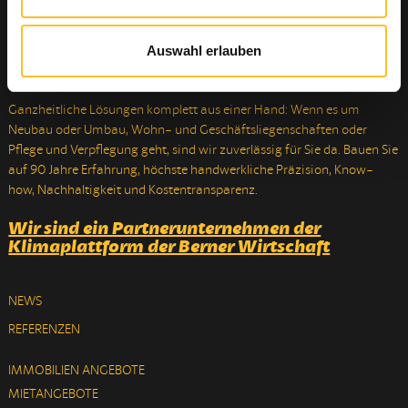
Auswahl erlauben
Sinnvoll Bauen, Wohnen, Leben
Ganzheitliche Lösungen komplett aus einer Hand: Wenn es um
Neubau oder Umbau, Wohn- und Geschäftsliegenschaften oder
Pflege und Verpflegung geht, sind wir zuverlässig für Sie da. Bauen Sie
auf 90 Jahre Erfahrung, höchste handwerkliche Präzision, Know-
how, Nachhaltigkeit und Kostentransparenz.
Wir sind ein Partnerunternehmen der
Klimaplattform der Berner Wirtschaft
NEWS
REFERENZEN
IMMOBILIEN ANGEBOTE
MIETANGEBOTE