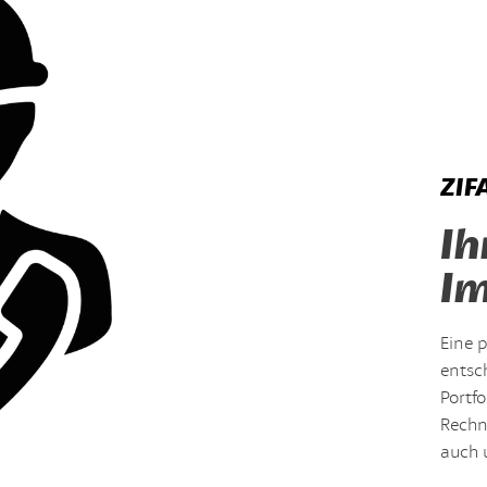
ZIF
Ih
Im
Eine p
entsc
Portf
Rechn
auch 