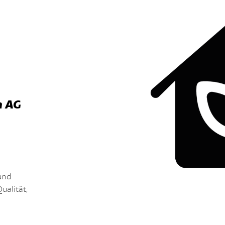
n AG
 und
ualität,