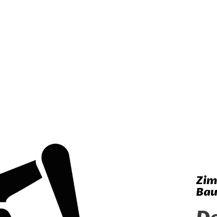
Zi
Bau
De