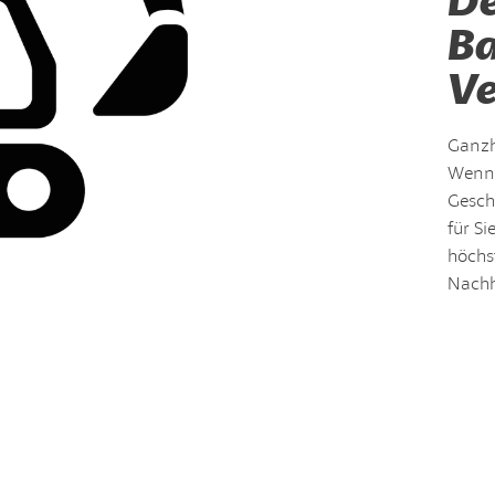
Ba
Ve
Ganzh
Wenn 
Geschä
für Si
höchs
Nachh