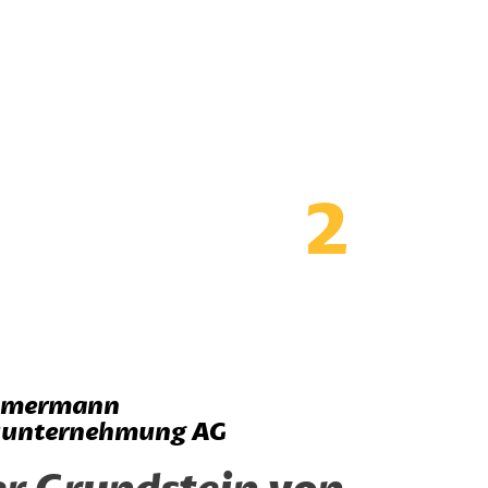
2
mmermann
unternehmung AG
r Grundstein von