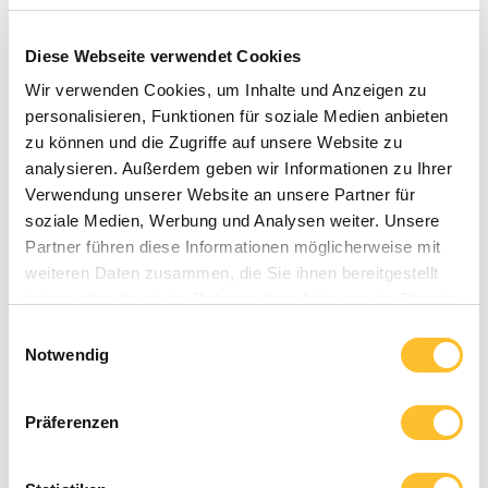
ist die Basis für den Werterhalt Ihrer Investition. Beidem
tragen wir vollumfänglich Rechnung. Dabei sind die
Diese Webseite verwendet Cookies
Ansprüche ans Wohnen so individuell wie die Menschen
selbst.
Wir verwenden Cookies, um Inhalte und Anzeigen zu
personalisieren, Funktionen für soziale Medien anbieten
Von der ersten eigenen Immobilie bis zum Ruhesitz in der
zu können und die Zugriffe auf unsere Website zu
späten Jugend: Auf uns können Sie bauen! Wir schaffen den
analysieren. Außerdem geben wir Informationen zu Ihrer
Lebensraum, der perfekt zu Ihnen und Ihren Ansprüchen
Verwendung unserer Website an unsere Partner für
passt:
soziale Medien, Werbung und Analysen weiter. Unsere
Partner führen diese Informationen möglicherweise mit
Verwaltung:
ZIFAM AG
weiteren Daten zusammen, die Sie ihnen bereitgestellt
Unterhalt:
IMMOBILIEN A-Z
haben oder die sie im Rahmen Ihrer Nutzung der Dienste
Wohnen im Alter:
LANDHAUS NEUENEGG &
gesammelt haben.
Einwilligungsauswahl
MONTESSALET
Notwendig
Ferien:
CAMPING THÖRISHAUS
Präferenzen